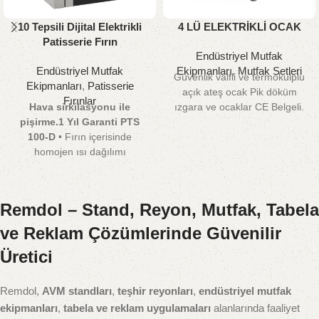
10 Tepsili Dijital Elektrikli
4 LÜ ELEKTRİKLİ OCAK
Patisserie Fırın
Endüstriyel Mutfak
Endüstriyel Mutfak
Ekipmanları
,
Mutfak Setleri
Güvenlik valfli ve termokulplu
Ekipmanları
,
Patisserie
açık ateş ocak Pik döküm
Fırınlar
Hava sirkilasyonu ile
ızgara ve ocaklar CE Belgeli.
pişirme.1 Yıl Garanti
PTS
100-D
• Fırın içerisinde
homojen ısı dağılımı
sayesinde mamüllerin eşit
kıvamda pişmesi • 0-300 °C
arasında fırın ısısını
Remdol – Stand, Reyon, Mutfak, Tabela
ayarlanabilme. • Fırın içinde
homojen aydınlatma. •
ve Reklam Çözümlerinde Güvenilir
Monofaze (220V) ve Trifaze
Üretici
(380 V) elektrikle çalışabilme
özelliği. • Mayalı mamüller için
buhar verme özelliği. •
Remdol,
AVM standları
,
teşhir reyonları
,
endüstriyel mutfak
Manyetik siviç sayesinde kapı
ekipmanları
,
tabela ve reklam uygulamaları
alanlarında faaliyet
açıldığında otomatik fan