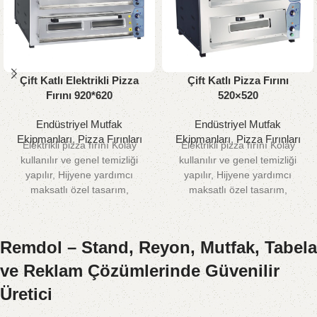
Çift Katlı Elektrikli Pizza
Çift Katlı Pizza Fırını
Fırını 920*620
520×520
Endüstriyel Mutfak
Endüstriyel Mutfak
Ekipmanları
,
Pizza Fırınları
Ekipmanları
,
Pizza Fırınları
Elektrikli pizza fırını Kolay
Elektrikli pizza fırını Kolay
kullanılır ve genel temizliği
kullanılır ve genel temizliği
yapılır, Hijyene yardımcı
yapılır, Hijyene yardımcı
maksatlı özel tasarım,
maksatlı özel tasarım,
Elektrikli pizza fırınında
Elektrikli pizza fırınında
Ergonomik dizayn ve şık
Ergonomik dizayn ve şık
görünüm Pizza fırını Yaygın
görünüm Pizza fırını Yaygın
Remdol – Stand, Reyon, Mutfak, Tabela
servis ağıyla 1 yıl garantili
servis ağıyla 1 yıl garantili
ve Reklam Çözümlerinde Güvenilir
Üretici