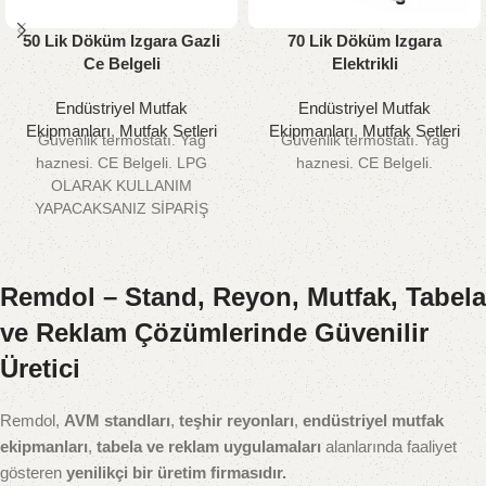
50 Lik Döküm Izgara Gazli
70 Lik Döküm Izgara
Ce Belgeli
Elektrikli
Endüstriyel Mutfak
Endüstriyel Mutfak
Ekipmanları
,
Mutfak Setleri
Ekipmanları
,
Mutfak Setleri
Güvenlik termostatı. Yağ
Güvenlik termostatı. Yağ
haznesi. CE Belgeli. LPG
haznesi. CE Belgeli.
OLARAK KULLANIM
YAPACAKSANIZ SİPARİŞ
ADIMINDA LPG OLARAK
BELİRTİNİZ.
Remdol – Stand, Reyon, Mutfak, Tabela
ve Reklam Çözümlerinde Güvenilir
Üretici
Remdol,
AVM standları
,
teşhir reyonları
,
endüstriyel mutfak
ekipmanları
,
tabela ve reklam uygulamaları
alanlarında faaliyet
gösteren
yenilikçi bir üretim firmasıdır.