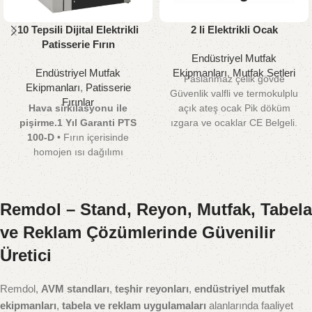
10 Tepsili Dijital Elektrikli
2 li Elektrikli Ocak
Patisserie Fırın
Endüstriyel Mutfak
Endüstriyel Mutfak
Ekipmanları
,
Mutfak Setleri
Paslanmaz çelik gövde
Ekipmanları
,
Patisserie
Güvenlik valfli ve termokulplu
Fırınlar
Hava sirkilasyonu ile
açık ateş ocak Pik döküm
pişirme.1 Yıl Garanti
PTS
ızgara ve ocaklar CE Belgeli.
100-D
• Fırın içerisinde
Garantili Ürün.
homojen ısı dağılımı
sayesinde mamüllerin eşit
kıvamda pişmesi • 0-300 °C
arasında fırın ısısını
Remdol – Stand, Reyon, Mutfak, Tabela
ayarlanabilme. • Fırın içinde
homojen aydınlatma. •
ve Reklam Çözümlerinde Güvenilir
Monofaze (220V) ve Trifaze
Üretici
(380 V) elektrikle çalışabilme
özelliği. • Mayalı mamüller için
buhar verme özelliği. •
Remdol,
AVM standları
,
teşhir reyonları
,
endüstriyel mutfak
Manyetik siviç sayesinde kapı
ekipmanları
,
tabela ve reklam uygulamaları
alanlarında faaliyet