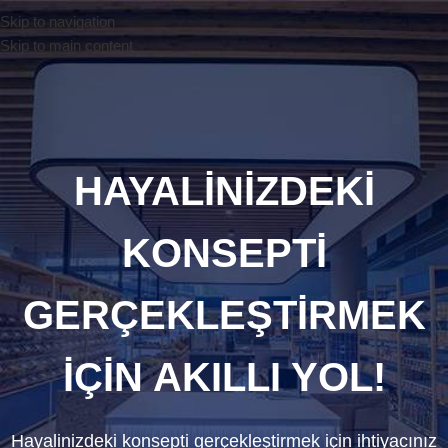
Skip to navigation
Skip to main content
HAYALİNİZDEKİ
KONSEPTİ
GERÇEKLEŞTİRMEK
İÇİN AKILLI YOL!
Hayalinizdeki konsepti gerçekleştirmek için ihtiyacınız