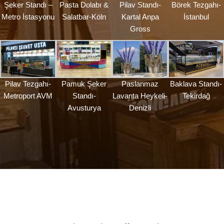
Şeker Standı –
Pasta Dolabı &
Pilav Standı-
Börek Tezgahı-
Metro İstasyonu
Salatbar-Köln
Kartal Anpa
İstanbul
Gross
Pilav Tezgahı-
Pamuk Şeker
Paslanmaz
Baklava Standı-
Metroport AVM
Standı-
Lavanta Heykeli-
Tekirdağ
Avusturya
Denizli