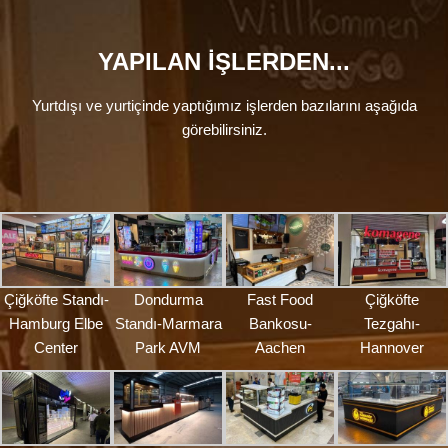
YAPILAN İŞLERDEN...
Yurtdışı ve yurtiçinde yaptığımız işlerden bazılarını aşağıda
görebilirsiniz.
Çiğköfte Standı-
Dondurma
Fast Food
Çiğköfte
Hamburg Elbe
Standı-Marmara
Bankosu-
Tezgahı-
Center
Park AVM
Aachen
Hannover