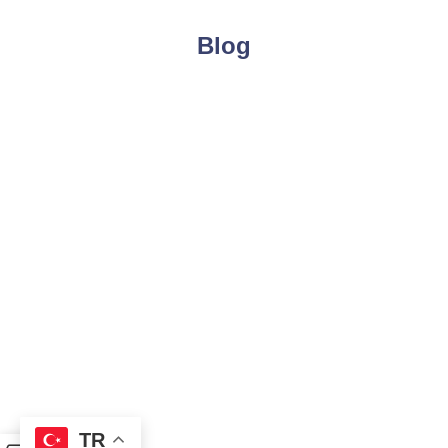
Blog
Referans
Müşteri Yorumları
TR
0