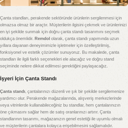
Çanta standları, perakende sektöründe ürünlerin sergilenmesi için
olmazsa olmaz bir araçtır. Müşterilerin ilgisini çekmek ve ürünlerinizi
en iyi şekilde sunmak için doğru çanta standı tasarımını seçmek
oldukça önemlidir.
Remdol
olarak, çanta standı yapımında uzun
yıllara dayanan deneyimimizle işletmeler için özelleştirilmiş,
fonksiyonel ve estetik çözümler sunuyoruz. Bu makalede, çanta
standları ile ilgili farklı seçenekleri ele alacağız ve doğru stand
seçiminde nelere dikkat edilmesi gerektiğini paylaşacağız.
İşyeri İçin Çanta Standı
Çanta standı
, çantalarınızı düzenli ve şık bir şekilde sergilemenize
yardımcı olur. Perakende mağazalarında, alışveriş merkezlerinde
veya vitrinlerde kullanabileceğiniz bu standlar, hem çantalarınızın
öne çıkmasını sağlar hem de satış oranlarınızı artırır. Çanta
standlarının tasarımı, mağazanızın genel estetiği ile uyumlu olmalı
ve müşterilerin çantalara kolayca erişebilmesini sağlamalıdır.