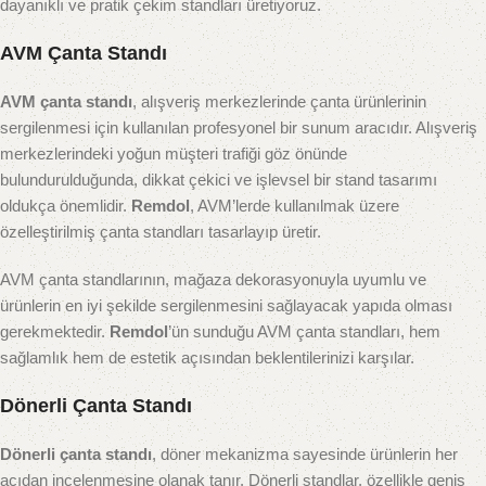
dayanıklı ve pratik çekim standları üretiyoruz.
AVM Çanta Standı
AVM çanta standı
, alışveriş merkezlerinde çanta ürünlerinin
sergilenmesi için kullanılan profesyonel bir sunum aracıdır. Alışveriş
merkezlerindeki yoğun müşteri trafiği göz önünde
bulundurulduğunda, dikkat çekici ve işlevsel bir stand tasarımı
oldukça önemlidir.
Remdol
, AVM’lerde kullanılmak üzere
özelleştirilmiş çanta standları tasarlayıp üretir.
AVM çanta standlarının, mağaza dekorasyonuyla uyumlu ve
ürünlerin en iyi şekilde sergilenmesini sağlayacak yapıda olması
gerekmektedir.
Remdol
’ün sunduğu AVM çanta standları, hem
sağlamlık hem de estetik açısından beklentilerinizi karşılar.
Dönerli Çanta Standı
Dönerli çanta standı
, döner mekanizma sayesinde ürünlerin her
açıdan incelenmesine olanak tanır. Dönerli standlar, özellikle geniş