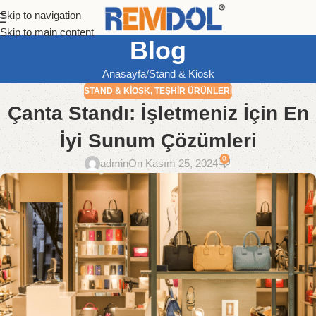
Skip to navigation
Skip to main content
Blog
Anasayfa
Stand & Kiosk
STAND & KIOSK
,
TEŞHIR ÜRÜNLERI
Çanta Standı: İşletmeniz İçin En
İyi Sunum Çözümleri
0
admin
On Kasım 25, 2024