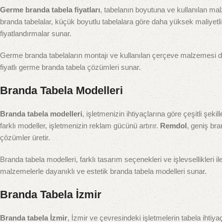
Germe branda tabela fiyatları
, tabelanın boyutuna ve kullanılan mal
branda tabelalar, küçük boyutlu tabelalara göre daha yüksek maliyetli 
fiyatlandırmalar sunar.
Germe branda tabelaların montajı ve kullanılan çerçeve malzemesi de 
fiyatlı germe branda tabela çözümleri sunar.
Branda Tabela Modelleri
Branda tabela modelleri
, işletmenizin ihtiyaçlarına göre çeşitli şekil
farklı modeller, işletmenizin reklam gücünü artırır.
Remdol
, geniş br
çözümler üretir.
Branda tabela modelleri, farklı tasarım seçenekleri ve işlevsellikleri ile
malzemelerle dayanıklı ve estetik branda tabela modelleri sunar.
Branda Tabela İzmir
Branda tabela İzmir
, İzmir ve çevresindeki işletmelerin tabela ihti