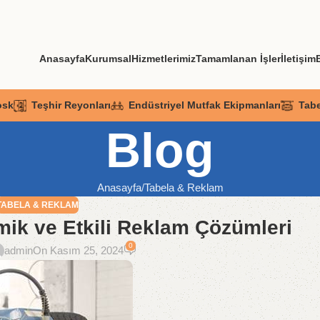
Anasayfa
Kurumsal
Hizmetlerimiz
Tamamlanan İşler
İletişim
osk
Teşhir Reyonları
Endüstriyel Mutfak Ekipmanları
Tab
Blog
Anasayfa
Tabela & Reklam
TABELA & REKLAM
ik ve Etkili Reklam Çözümleri
0
admin
On Kasım 25, 2024