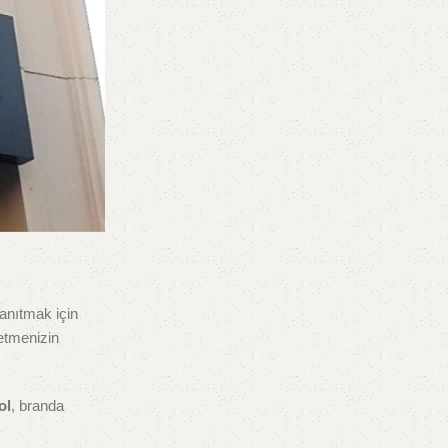
tanıtmak için
letmenizin
ol
, branda