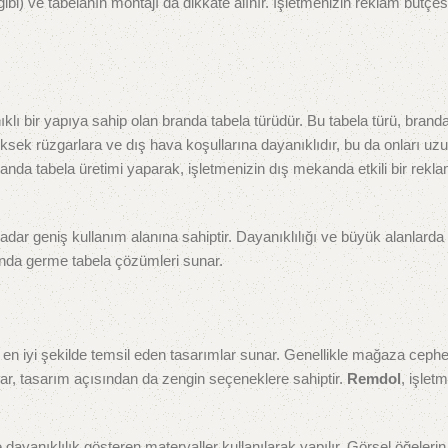
gibi) ve tabelanın montajı da dikkate alınır. İşletmenizin reklam bütçe
ıklı bir yapıya sahip olan branda tabela türüdür. Bu tabela türü, brand
üksek rüzgarlara ve dış hava koşullarına dayanıklıdır, bu da onları uz
randa tabela üretimi yaparak, işletmenizin dış mekanda etkili bir rekl
dar geniş kullanım alanına sahiptir. Dayanıklılığı ve büyük alanlarda
randa germe tabela çözümleri sunar.
nı en iyi şekilde temsil eden tasarımlar sunar. Genellikle mağaza cephe
lar, tasarım açısından da zengin seçeneklere sahiptir.
Remdol
, işlet
dayanıklılık gösteren materyaller kullanılarak yapılır. Görsel öğelerin