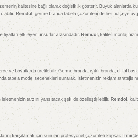
zemenin kalitesine bağlı olarak değişiklik gösterir. Büyük alanlarda k
olabilir.
Remdol
, germe branda tabela çözümlerinde her bütçeye uy
fiyatları etkileyen unsurlar arasındadır.
Remdol
, kaliteli montaj hiz
lerde ve boyutlarda üretilebilir. Germe branda, ışıklı branda, dijital bask
anda tabela model seçenekleri sunarak, işletmenizin reklam stratejisi
 işletmenizin tarzını yansıtacak şekilde özelleştirilebilir.
Remdol
, kalit
yaçlarını karşılamak için sunulan profesyonel çözümleri kapsar. İzmir’d