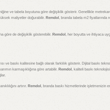
niğine ve tabela boyutuna göre değişiklik gösterir. Genellikle metreka
yüksek maliyetler doğurabilir.
Remdol
, branda tabela m2 fiyatlarında 
na göre de değişiklik gösterebilir.
Remdol
, her boyutta ve ihtiyaca u
sı ve baskı kalitesine bağlı olarak farklılık gösterir. Dijital baskı tekno
sarımın karmaşıklığına göre artabilir.
Remdol
, kaliteli baskı teknoloji
lar.
klılığını artırır.
Remdol
, branda baskı hizmetlerinde işletmenizin en