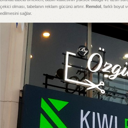
çekici olması, tabelanın reklam gücünü artırır.
Remdol
, farklı boyut
edilmesini sağlar.