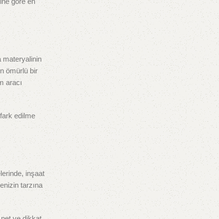
sine göre en
a materyalinin
un ömürlü bir
am aracı
 fark edilme
lerinde, inşaat
menizin tarzına
 net ve dikkat