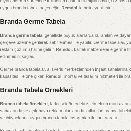
Fiyatlandırma sürecinde kullanılan baskı türü (dijital baskı, UV baskı 
uygun branda tabela seçeneğini
Remdol
ile belirleyebilirsiniz.
Branda Germe Tabela
Branda germe tabela
, genellikle büyük alanlarda kullanılan ve dayan
çerçeve üzerine gerilerek sabitlenmesi ile yapılır. Germe tabelalar, y
reklam çözümü haline getirir.
Remdol
, kaliteli malzemelerle germe b
edinmesini sağlar.
Germe branda tabelalar, alışveriş merkezlerinden inşaat sahalarına ka
kapasitesi ile öne çıkar.
Remdol
, montaj ve tasarım hizmetleri ile b
Branda Tabela Örnekleri
Branda tabela örnekleri
, farklı sektörlerdeki işletmelerin markaları
sahalarında ve açık hava reklam alanlarında kullanılan branda tabela
ve ihtiyaçlarına uygun branda tabela tasarımları ile fark yaratır.
Branda tabela örnekleri, baskı kalitesinin yüksek olduğu ve uzun süre 