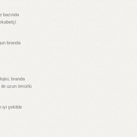
re bazında
rekabetçi
ygun branda
lojisi, branda
si ile uzun ömürlü
 iyi şekilde