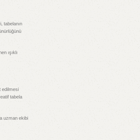
, tabelanın
rünürlüğünü
nen ışıklı
t edilmesi
eatif tabela
da uzman ekibi