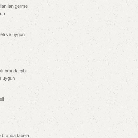
ullanılan germe
gun
meti ve uygun
ılı branda gibi
ne uygun
eli
e branda tabela