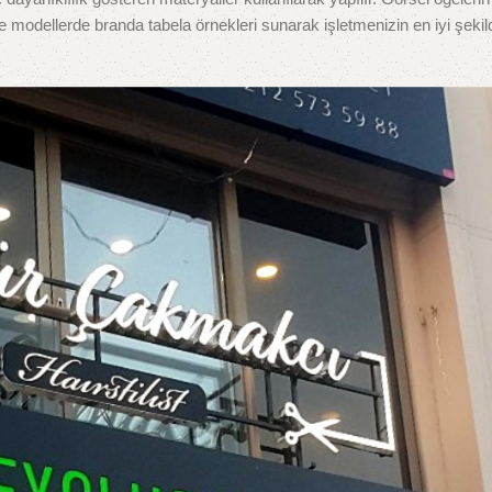
 ve modellerde branda tabela örnekleri sunarak işletmenizin en iyi şekil